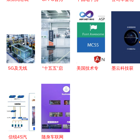
验设施
伦敦设计周
手奇安信
品精选 为
CENI在南
不懂艺术的
共筑北京
网络技术服
京建成并发
科技公司不
2019网络
务团队打造
布四项重磅
是好的设计
安全大会新
专属惊喜
科技成果
师
篇章
5G及无线
“十五五”启
美国技术专
墨云科技获
技术 解锁
新程 向新
家解读Web
亿元B轮融
智慧工厂的
向智，机器
模块化治理
资，加速智
灵活性与移
人解锁产业
构建高效灵
能网络安全
动性新维度
新赛道
活的网络技
攻防技术创
术服务新范
新与市场拓
式
展
信锐4S汽
随身车联网