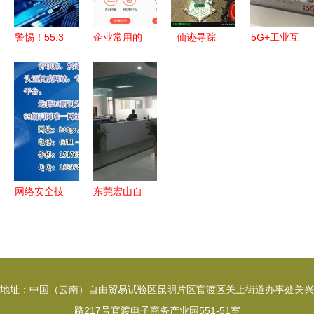
服务
备研发”顺
利通过中期
警惕！55.3
企业常用的
仙迹寻踪
5G+工业互
检查
亿条个人信
ERP系统软
0.1折混服
联网成果馆
息流入黑
件及网络技
下的游戏厂
19日开展，
市，每个人
术服务解析
商新秩序与
记者带你提
都是隐形受
网络技术服
前探馆先睹
害者
务揭秘
为快
网络安全技
东莞宏山自
术与应用期
动化 条码
刊发表 趋
技术与网络
势、渠道与
服务的融合
优质资源探
创新
地址：中国（云南）自由贸易试验区昆明片区官渡区关上街道办事处关兴
索
路217号官渡电子商务产业园551-51室