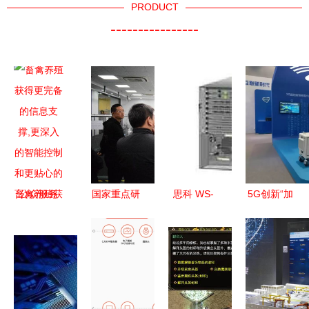
PRODUCT
----------------
畜禽养殖获
国家重点研
思科 WS-
5G创新“加
得更完备的
发计划项
C6513 交
速度” 大唐
信息支撑,
目“面向智
换机技术解
移动精彩亮
更深入的智
能工厂的现
析 性能、
相2018北
能控制和更
场级工业物
特点与部署
京科技周网
贴心的公众
联网关键设
场景全了解
络技术服务