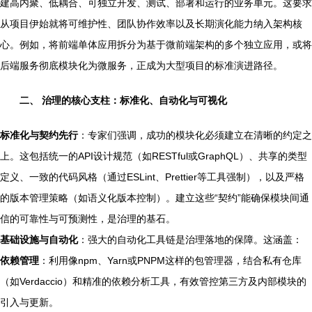
建高内聚、低耦合、可独立开发、测试、部署和运行的业务单元。这要求
从项目伊始就将可维护性、团队协作效率以及长期演化能力纳入架构核
心。例如，将前端单体应用拆分为基于微前端架构的多个独立应用，或将
后端服务彻底模块化为微服务，正成为大型项目的标准演进路径。
二、 治理的核心支柱：标准化、自动化与可视化
标准化与契约先行
：专家们强调，成功的模块化必须建立在清晰的约定之
上。这包括统一的API设计规范（如RESTful或GraphQL）、共享的类型
定义、一致的代码风格（通过ESLint、Prettier等工具强制），以及严格
的版本管理策略（如语义化版本控制）。建立这些“契约”能确保模块间通
信的可靠性与可预测性，是治理的基石。
基础设施与自动化
：强大的自动化工具链是治理落地的保障。这涵盖：
依赖管理
：利用像npm、Yarn或PNPM这样的包管理器，结合私有仓库
（如Verdaccio）和精准的依赖分析工具，有效管控第三方及内部模块的
引入与更新。