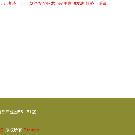
展，记者带
网络安全技术与应用期刊发表 趋势、渠道
与优质资源探索
产业园551-51室
务
版权所有
Sitemap