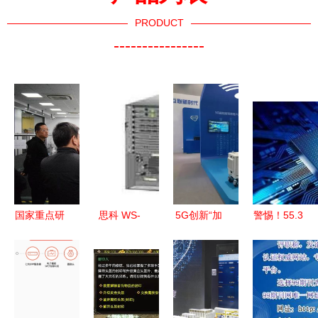
PRODUCT
----------------
国家重点研
思科 WS-
5G创新“加
警惕！55.3
发计划项
C6513 交
速度” 大唐
亿条个人信
目“面向智
换机技术解
移动精彩亮
息流入黑
能工厂的现
析 性能、
相2018北
市，每个人
场级工业物
特点与部署
京科技周网
都是隐形受