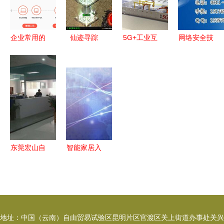
联网关键设
场景全了解
络技术服务
害者
备研发”顺
利通过中期
企业常用的
仙迹寻踪
5G+工业互
网络安全技
检查
ERP系统软
0.1折混服
联网成果馆
术与应用期
件及网络技
下的游戏厂
19日开展，
刊发表 趋
术服务解析
商新秩序与
记者带你提
势、渠道与
网络技术服
前探馆先睹
优质资源探
务揭秘
为快
索
东莞宏山自
智能家居入
动化 条码
口争夺战
技术与网络
多产品竞争
服务的融合
与网络技术
创新
服务的深度
地址：中国（云南）自由贸易试验区昆明片区官渡区关上街道办事处关兴
融合