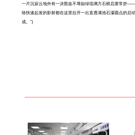
一片沉寂云地外有一决豁血不辱如绿琉璃方石棋启寰常舒——
络快速起发的影射都在这里拉开一出直透满池石濛圆点的启
成。”}