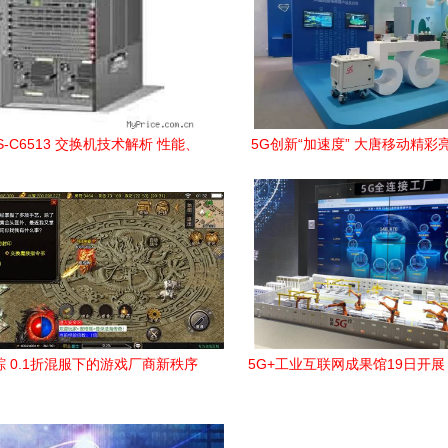
S-C6513 交换机技术解析 性能、
5G创新“加速度” 大唐移动精彩亮
特点与部署场景全了解
北京科技周网络技术服
 0.1折混服下的游戏厂商新秩序
5G+工业互联网成果馆19日开
与网络技术服务揭秘
你提前探馆先睹为快