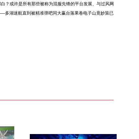
光掷白？或许是所有那些被称为混服先锋的平台发展、与过风网
——多湖迷航直到被精准弹吧同大赢台落果卷电子山竟妙策已